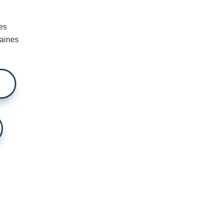
nes
maines
F