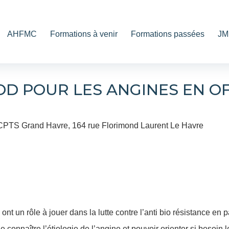
AHFMC
Formations à venir
Formations passées
JM
OD POUR LES ANGINES EN OF
PTS Grand Havre, 164 rue Florimond Laurent Le Havre
t un rôle à jouer dans la lutte contre l’anti bio résistance en 
connaître l’étiologie de l’angine et pouvoir orienter si besoin