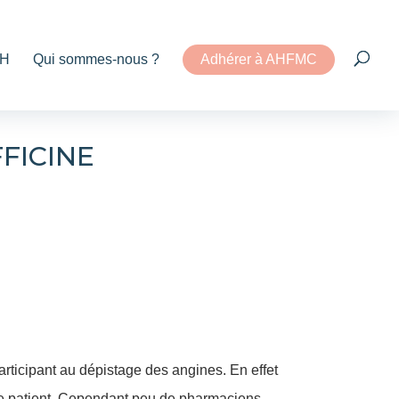
H
Qui sommes-nous ?
Adhérer à AHFMC
FICINE
participant au dépistage des angines. En effet
 le patient. Cependant peu de pharmaciens