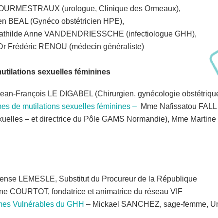
URMESTRAUX (urologue, Clinique des Ormeaux),
ien BEAL (Gynéco obstétricien HPE),
athilde Anne VANDENDRIESSCHE (infectiologue GHH),
Dr Frédéric RENOU (médecin généraliste)
mutilations sexuelles féminines
Jean-François LE DIGABEL (Chirurgien, gynécologie obstétrique
es de mutilations sexuelles féminines –
Mme Nafissatou FALL (
 sexuelles – et directrice du Pôle GAMS Normandie), Mme Mar
ense LEMESLE, Substitut du Procureur de la République
ine COURTOT, fondatrice et animatrice du réseau VIF
mmes Vulnérables du GHH
– Mickael SANCHEZ, sage-femme, Uni