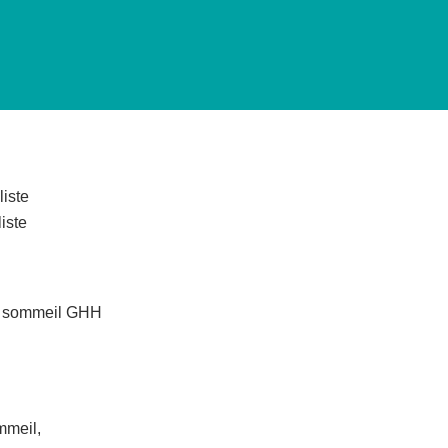
iste
iste
u sommeil GHH
mmeil,