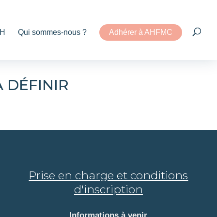
H
Qui sommes-nous ?
Adhérer à AHFMC
 DÉFINIR
Prise en charge et conditions
d'inscription
Informations à venir