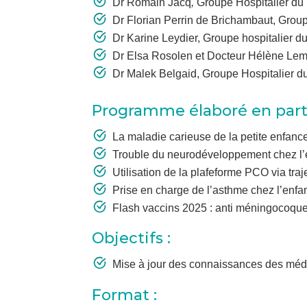
Dr Romain Jacq
,
Groupe Hospitalier du
Dr Florian Perrin de Brichambaut, Grou
Dr Karine Leydier, Groupe hospitalier d
Dr Elsa Rosolen et Docteur Hélène Leme
Dr Malek Belgaid, Groupe Hospitalier d
Programme élaboré en parte
La maladie carieuse de la petite enfance
Trouble du neurodéveloppement chez l’e
Utilisation de la plafeforme PCO via traj
Prise en charge de l’asthme chez l’enf
Flash vaccins 2025 : anti méningocoq
Objectifs :
Mise à jour des connaissances des méde
Format :