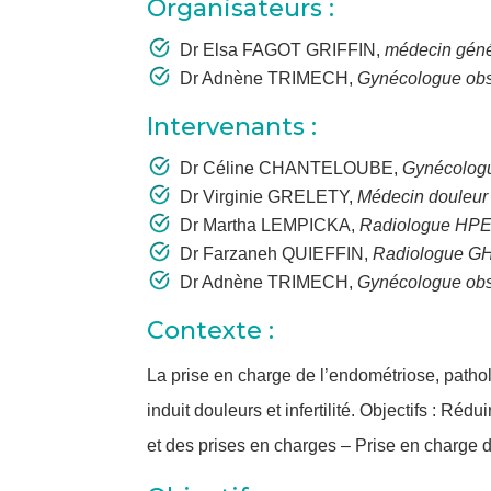
Organisateurs :
Dr Elsa FAGOT GRIFFIN,
médecin géné
Dr Adnène TRIMECH,
Gynécologue obst
Intervenants :
Dr Céline CHANTELOUBE,
Gynécolog
Dr Virginie GRELETY,
Médecin douleur
Dr Martha LEMPICKA,
Radiologue HP
Dr Farzaneh QUIEFFIN,
Radiologue G
Dr Adnène TRIMECH,
Gynécologue obst
Contexte :
La prise en charge de l’endométriose, pathol
induit douleurs et infertilité. Objectifs : Ré
et des prises en charges – Prise en charge 