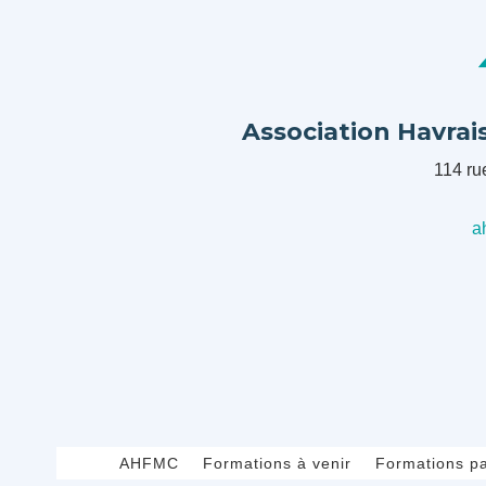
Association Havrai
114 ru
a
AHFMC
Formations à venir
Formations p